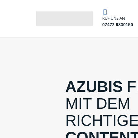
RUF UNS AN
07472 9830150
AZUBIS
F
MIT DEM
RICHTIG
CONTEN