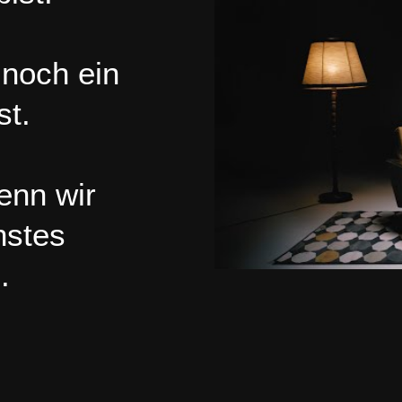
noch ein
st.
nn wir
hstes
.