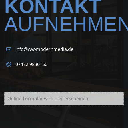
KONTAKT
AUFNEHME
info@ww-modernmedia.de
07472 9830150
Online-Formular wird hier erscheinen