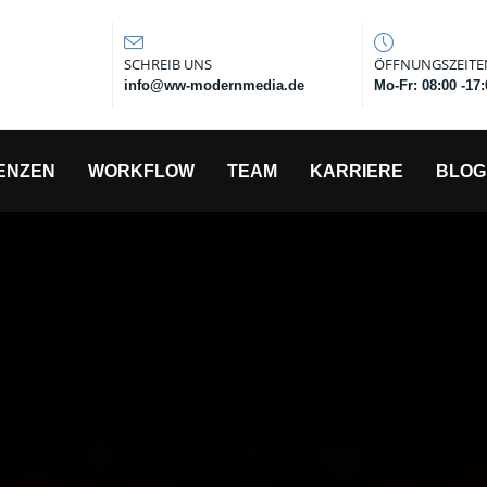
SCHREIB UNS
ÖFFNUNGSZEITE
info@ww-modernmedia.de
Mo-Fr: 08:00 -17
ENZEN
WORKFLOW
TEAM
KARRIERE
BLOG