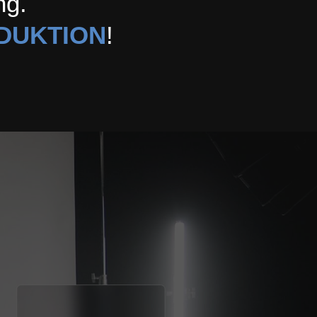
ng.
DUKTION
!