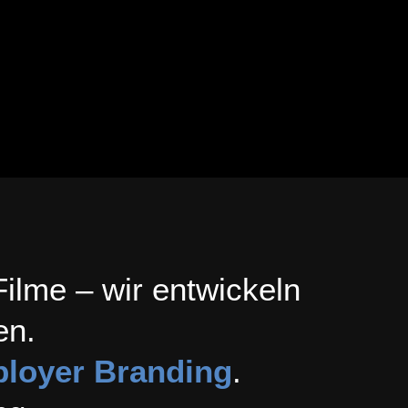
 Filme –
wir entwickeln
en.
ployer Branding
.